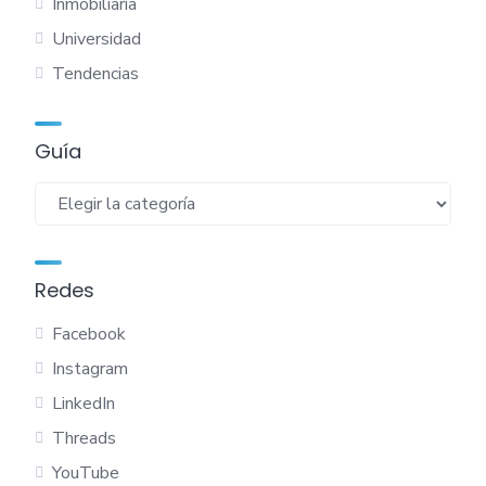
Inmobiliaria
ó
Universidad
n
Tendencias
d
e
Guía
e
Guía
n
t
Redes
r
Facebook
a
Instagram
d
LinkedIn
Threads
a
YouTube