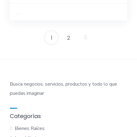
1
2
P
a
g
i
Busca negocios, servicios, productos y todo lo que
n
puedas imaginar
a
c
Categorías
i
Bienes Raíces