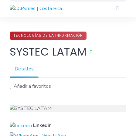
Skip
to
content
TECNOLOGÍAS DE LA INFORMACIÓN
SYSTEC LATAM
Detalles
Añadir a favoritos
Linkedin
WhatsApp