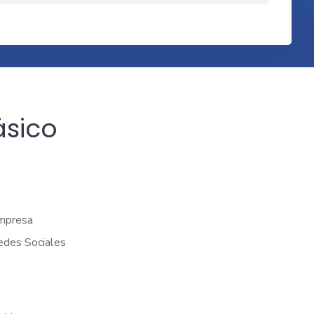
ásico
mpresa
edes Sociales